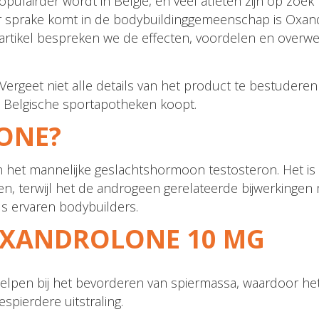
populairder wordt in België, en veel atleten zijn op zo
ter sprake komt in de bodybuildinggemeenschap is Oxa
t artikel bespreken we de effecten, voordelen en overw
. Vergeet niet alle details van het product te bestudere
 Belgische sportapotheken koopt.
ONE?
n het mannelijke geslachtshormoon testosteron. Het 
n, terwijl het de androgeen gerelateerde bijwerkingen
s ervaren bodybuilders.
OXANDROLONE 10 MG
pen bij het bevorderen van spiermassa, waardoor het 
spierdere uitstraling.